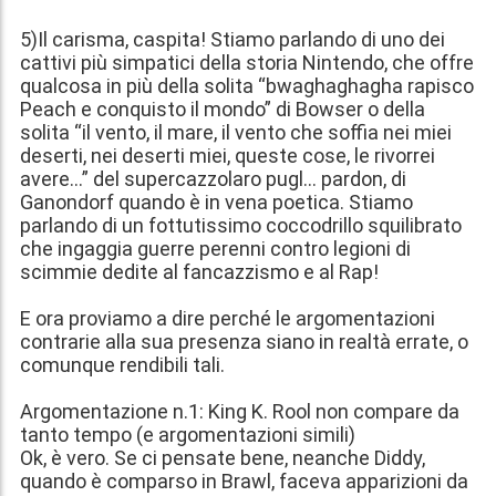
5)Il carisma, caspita! Stiamo parlando di uno dei
cattivi più simpatici della storia Nintendo, che offre
qualcosa in più della solita “bwaghaghagha rapisco
Peach e conquisto il mondo” di Bowser o della
solita “il vento, il mare, il vento che soffia nei miei
deserti, nei deserti miei, queste cose, le rivorrei
avere…” del supercazzolaro pugl… pardon, di
Ganondorf quando è in vena poetica. Stiamo
parlando di un fottutissimo coccodrillo squilibrato
che ingaggia guerre perenni contro legioni di
scimmie dedite al fancazzismo e al Rap!
E ora proviamo a dire perché le argomentazioni
contrarie alla sua presenza siano in realtà errate, o
comunque rendibili tali.
Argomentazione n.1: King K. Rool non compare da
tanto tempo (e argomentazioni simili)
Ok, è vero. Se ci pensate bene, neanche Diddy,
quando è comparso in Brawl, faceva apparizioni da