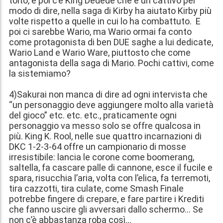
tolto, e poi c’è King Dedede che è un cattivo per
modo di dire, nella saga di Kirby ha aiutato Kirby più
volte rispetto a quelle in cui lo ha combattuto. E
poi ci sarebbe Wario, ma Wario ormai fa conto
come protagonista di ben DUE saghe a lui dedicate,
Wario Land e Wario Ware, piuttosto che come
antagonista della saga di Mario. Pochi cattivi, come
la sistemiamo?
4)Sakurai non manca di dire ad ogni intervista che
“un personaggio deve aggiungere molto alla varietà
del gioco” etc. etc. etc., praticamente ogni
personaggio va messo solo se offre qualcosa in
più. King K. Rool, nelle sue quattro incarnazioni di
DKC 1-2-3-64 offre un campionario di mosse
irresistibile: lancia le corone come boomerang,
saltella, fa cascare palle di cannone, esce il fucile e
spara, risucchia l’aria, volta con l’elica, fa terremoti,
tira cazzotti, tira culate, come Smash Finale
potrebbe fingere di crepare, e fare partire i Krediti
che fanno uscire gli avversari dallo schermo… Se
non c’è abbastanza roba così…