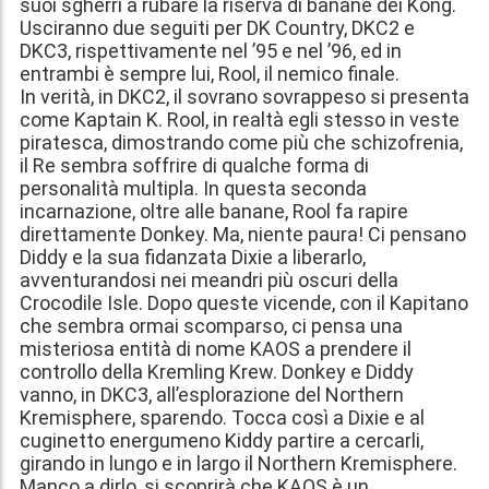
suoi sgherri a rubare la riserva di banane dei Kong.
Usciranno due seguiti per DK Country, DKC2 e
DKC3, rispettivamente nel ’95 e nel ’96, ed in
entrambi è sempre lui, Rool, il nemico finale.
In verità, in DKC2, il sovrano sovrappeso si presenta
come Kaptain K. Rool, in realtà egli stesso in veste
piratesca, dimostrando come più che schizofrenia,
il Re sembra soffrire di qualche forma di
personalità multipla. In questa seconda
incarnazione, oltre alle banane, Rool fa rapire
direttamente Donkey. Ma, niente paura! Ci pensano
Diddy e la sua fidanzata Dixie a liberarlo,
avventurandosi nei meandri più oscuri della
Crocodile Isle. Dopo queste vicende, con il Kapitano
che sembra ormai scomparso, ci pensa una
misteriosa entità di nome KAOS a prendere il
controllo della Kremling Krew. Donkey e Diddy
vanno, in DKC3, all’esplorazione del Northern
Kremisphere, sparendo. Tocca così a Dixie e al
cuginetto energumeno Kiddy partire a cercarli,
girando in lungo e in largo il Northern Kremisphere.
Manco a dirlo, si scoprirà che KAOS è un