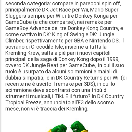
seconda categoria: compare in parecchi spin off,
principalmente DK Jet Race per Wii, Mario Super
Sluggers sempre per Wii, i tre Donkey Konga per
GameCube (e che comparse), nei remake per
GameBoy Advance dei tre Donkey Kong Country, e
come cattivo in DK: King of Swing e DK: Jungle
Climber, rispettivamente per GBA e Nintendo DS. Il
sovrano di Crocodile Isle, insieme a tutta la
Kremling Krew, salta a piè pari i nuovi capitoli
principali della saga di Donkey Kong dopo il 1999,
ovvero DK Jungle Beat per GameCube, in cui il suo
ruolo è usurpato da alcuni scimmioni e maiali di
dubbia simpatia, e in DK Country Returns per Wii (di
recente ne è uscito il remake per 3DS), in cui lo
scimmione deve scontrarsi con una tribù di
strumenti musicali, i Tiki. E il futuro? In DK Country
Tropical Freeze, annunciato all’E3 dello scorso
mese, non vi è traccia dei Kremling.