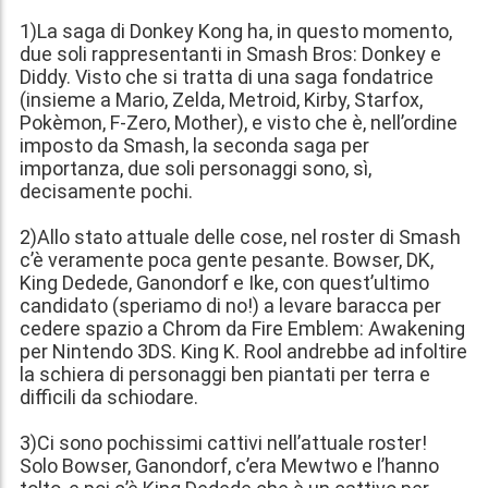
1)La saga di Donkey Kong ha, in questo momento,
due soli rappresentanti in Smash Bros: Donkey e
Diddy. Visto che si tratta di una saga fondatrice
(insieme a Mario, Zelda, Metroid, Kirby, Starfox,
Pokèmon, F-Zero, Mother), e visto che è, nell’ordine
imposto da Smash, la seconda saga per
importanza, due soli personaggi sono, sì,
decisamente pochi.
2)Allo stato attuale delle cose, nel roster di Smash
c’è veramente poca gente pesante. Bowser, DK,
King Dedede, Ganondorf e Ike, con quest’ultimo
candidato (speriamo di no!) a levare baracca per
cedere spazio a Chrom da Fire Emblem: Awakening
per Nintendo 3DS. King K. Rool andrebbe ad infoltire
la schiera di personaggi ben piantati per terra e
difficili da schiodare.
3)Ci sono pochissimi cattivi nell’attuale roster!
Solo Bowser, Ganondorf, c’era Mewtwo e l’hanno