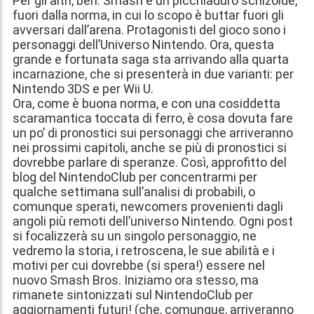
Per gli altri, beh: Smash è un picchiaduro schizoide,
fuori dalla norma, in cui lo scopo è buttar fuori gli
avversari dall’arena. Protagonisti del gioco sono i
personaggi dell’Universo Nintendo. Ora, questa
grande e fortunata saga sta arrivando alla quarta
incarnazione, che si presenterà in due varianti: per
Nintendo 3DS e per Wii U.
Ora, come è buona norma, e con una cosiddetta
scaramantica toccata di ferro, è cosa dovuta fare
un po’ di pronostici sui personaggi che arriveranno
nei prossimi capitoli, anche se più di pronostici si
dovrebbe parlare di speranze. Così, approfitto del
blog del NintendoClub per concentrarmi per
qualche settimana sull’analisi di probabili, o
comunque sperati, newcomers provenienti dagli
angoli più remoti dell’universo Nintendo. Ogni post
si focalizzerà su un singolo personaggio, ne
vedremo la storia, i retroscena, le sue abilità e i
motivi per cui dovrebbe (si spera!) essere nel
nuovo Smash Bros. Iniziamo ora stesso, ma
rimanete sintonizzati sul NintendoClub per
aggiornamenti futuri! (che, comunque, arriveranno