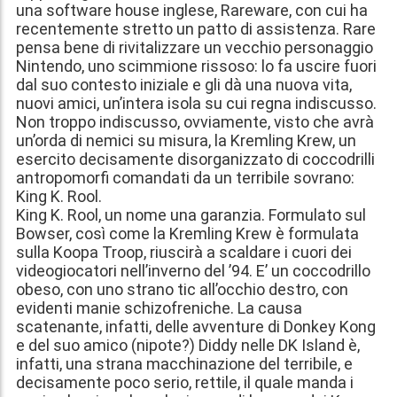
una software house inglese, Rareware, con cui ha
recentemente stretto un patto di assistenza. Rare
pensa bene di rivitalizzare un vecchio personaggio
Nintendo, uno scimmione rissoso: lo fa uscire fuori
dal suo contesto iniziale e gli dà una nuova vita,
nuovi amici, un’intera isola su cui regna indiscusso.
Non troppo indiscusso, ovviamente, visto che avrà
un’orda di nemici su misura, la Kremling Krew, un
esercito decisamente disorganizzato di coccodrilli
antropomorfi comandati da un terribile sovrano:
King K. Rool.
King K. Rool, un nome una garanzia. Formulato sul
Bowser, così come la Kremling Krew è formulata
sulla Koopa Troop, riuscirà a scaldare i cuori dei
videogiocatori nell’inverno del ’94. E’ un coccodrillo
obeso, con uno strano tic all’occhio destro, con
evidenti manie schizofreniche. La causa
scatenante, infatti, delle avventure di Donkey Kong
e del suo amico (nipote?) Diddy nelle DK Island è,
infatti, una strana macchinazione del terribile, e
decisamente poco serio, rettile, il quale manda i