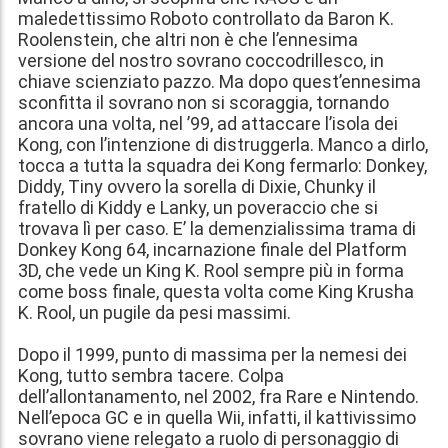
maledettissimo Roboto controllato da Baron K.
Roolenstein, che altri non è che l’ennesima
versione del nostro sovrano coccodrillesco, in
chiave scienziato pazzo. Ma dopo quest’ennesima
sconfitta il sovrano non si scoraggia, tornando
ancora una volta, nel ’99, ad attaccare l’isola dei
Kong, con l’intenzione di distruggerla. Manco a dirlo,
tocca a tutta la squadra dei Kong fermarlo: Donkey,
Diddy, Tiny ovvero la sorella di Dixie, Chunky il
fratello di Kiddy e Lanky, un poveraccio che si
trovava lì per caso. E’ la demenzialissima trama di
Donkey Kong 64, incarnazione finale del Platform
3D, che vede un King K. Rool sempre più in forma
come boss finale, questa volta come King Krusha
K. Rool, un pugile da pesi massimi.
Dopo il 1999, punto di massima per la nemesi dei
Kong, tutto sembra tacere. Colpa
dell’allontanamento, nel 2002, fra Rare e Nintendo.
Nell’epoca GC e in quella Wii, infatti, il kattivissimo
sovrano viene relegato a ruolo di personaggio di