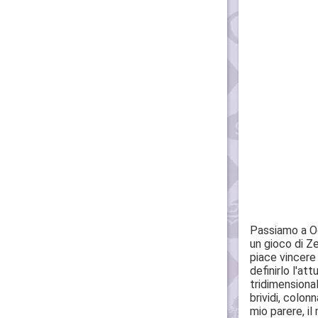
Passiamo a Oc
un gioco di Ze
piace vincere
definirlo l'at
tridimensiona
brividi, colon
mio parere, i