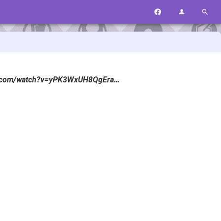
tube.com/watch?v=yPK3WxUH8QgEra…