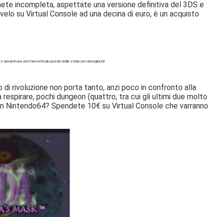
nete incompleta, aspettate una versione definitiva del 3DS e
o su Virtual Console ad una decina di euro, è un acquisto
e davanti uno dei momenti più poetici della storia dei videogiochi!
di rivoluzione non porta tanto, anzi poco in confronto alla
respirare, pochi dungeon (quattro, tra cui gli ultimi due molto
e un Nintendo64? Spendete 10€ su Virtual Console che varranno