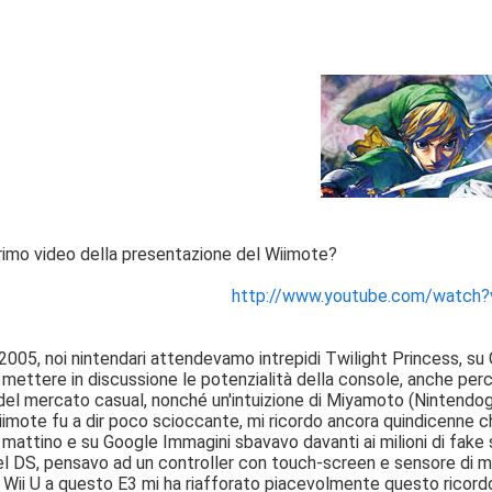
primo video della presentazione del Wiimote?
http://www.youtube.com/watc
o 2005, noi nintendari attendevamo intrepidi Twilight Princess, 
ettere in discussione le potenzialità della console, anche perché
del mercato casual, nonché un'intuizione di Miyamoto (Nintendogs
Wiimote fu a dir poco scioccante, mi ricordo ancora quindicenn
l mattino e su Google Immagini sbavavo davanti ai milioni di fake 
l DS, pensavo ad un controller con touch-screen e sensore di mo
l Wii U a questo E3 mi ha riafforato piacevolmente questo ricordo