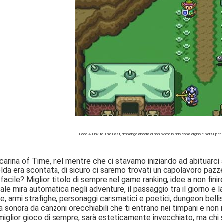
Ecco A Link to The Past, rimpiango ancora di non avere la mia copia orginale per Sup
arina of Time, nel mentre che ci stavamo iniziando ad abituarci a
lda era scontata, di sicuro ci saremo trovati un capolavoro pazzes
 facile? Miglior titolo di sempre nel game ranking, idee a non fi
tuale mira automatica negli adventure, il passaggio tra il giorno e 
le, armi strafighe, personaggi carismatici e poetici, dungeon bell
na sonora da canzoni orecchiabili che ti entrano nei timpani e no
l miglior gioco di sempre, sarà esteticamente invecchiato, ma ch