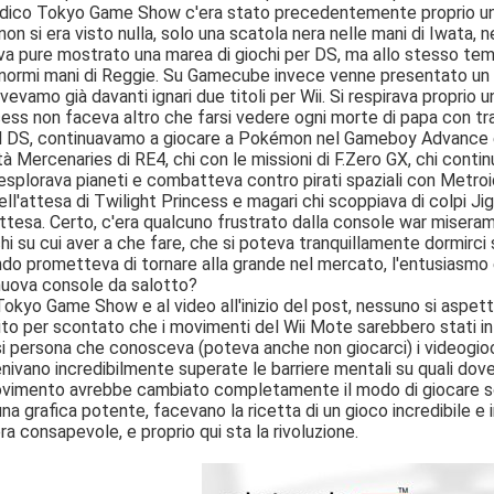
idico Tokyo Game Show c'era stato precedentemente proprio un E
 non si era visto nulla, solo una scatola nera nelle mani di Iwata,
va pure mostrato una marea di giochi per DS, ma allo stesso t
enormi mani di Reggie. Su Gamecube invece venne presentato un t
vevamo già davanti ignari due titoli per Wii. Si respirava propri
cess non faceva altro che farsi vedere ogni morte di papa con t
el DS, continuavamo a giocare a Pokémon nel Gameboy Advance e
à Mercenaries di RE4, chi con le missioni di F.Zero GX, chi conti
esplorava pianeti e combatteva contro pirati spaziali con Metroid 
ll'attesa di Twilight Princess e magari chi scoppiava di colpi J
 attesa. Certo, c'era qualcuno frustrato dalla console war miseram
chi su cui aver a che fare, che si poteva tranquillamente dormirci 
do prometteva di tornare alla grande nel mercato, l'entusiasmo e
nuova console da salotto?
Tokyo Game Show e al video all'inizio del post, nessuno si aspet
to per scontato che i movimenti del Wii Mote sarebbero stati in 
si persona che conosceva (poteva anche non giocarci) i videogio
enivano incredibilmente superate le barriere mentali su quali dove
vimento avrebbe cambiato completamente il modo di giocare sos
una grafica potente, facevano la ricetta di un gioco incredibile e
ra consapevole, e proprio qui sta la rivoluzione.