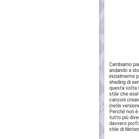
Cambiamo piat
andando a sba
inizialmente p
shading di se
questa volta 
stile che esal
canzoni crean
(nella version
Perché non è 
tutto più dive
davvero profo
stile di Ninte