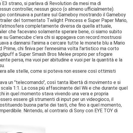
3 strano, si parlava di Revolution da mesi ma di
 nessun controller, nessun gioco (o almeno ufficialmente).
empo continuava a puntare sul Gameboy mostrando il Gameboy
railer del tormentato Twilight Princess e Super Paper Mario,
o un'atmosfera completamente diversa da quella attuale,
railer che facevano solamente sperare bene, ci siamo subito
 su Gamecube c'era chi si appagava con record mostruosi
nuava a dannarsi l'anima a cercare tutte le monete blu a Mario
Prime, chi finiva per l'ennesima volta l'artistico ma corto
igglipuff a Super Smash Bros Melee proprio per sfogare
ente persa, ma vuoi per abitudine e vuoi per la quantità e la
su.
ra alle stelle, come si poteva non essere così ottimisti
tava un "telecomando", così tanta libertà di movimento e si
scala 1:1. La cosa più affascinante del Wii e che durante quel
chi in quel momento stava vivendo una vera e propria
ssero essere gli strumenti di input per un videogioco, il
tituendo buona parte dei tasti, che fino a quel momento,
 imperdibile. Nintendo, al contrario di Sony con EYE TOY di