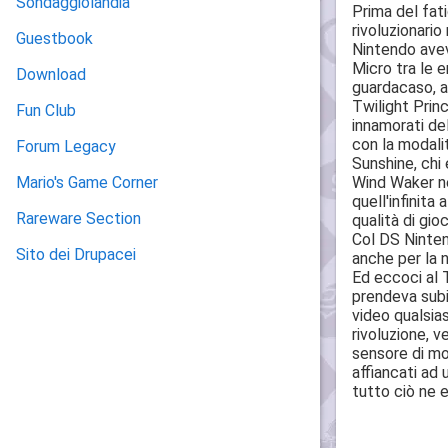
Sondaggiolandia
Prima del fat
rivoluzionario
Guestbook
Nintendo ave
Micro tra le 
Download
guardacaso, a
Twilight Prin
Fun Club
innamorati d
con la modalit
Forum Legacy
Sunshine, chi 
Wind Waker ne
Mario's Game Corner
quell'infinita
Rareware Section
qualità di gio
Col DS Ninten
Sito dei Drupacei
anche per la 
Ed eccoci al 
prendeva subi
video qualsia
rivoluzione, v
sensore di mo
affiancati ad 
tutto ciò ne e