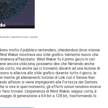
ro più belle e inquietanti di sempre, stupenda!
iviso molto il pubblico nintendaro, chiedendosi dove stesse
Wind Waker mostrava uno stile grafico talmente nuovo che
e rimaneva affascinato. Wind Waker fu il primo gioco in cel-
ene ancora utilizzata, possiamo dire che Nintendo anche
iù corto, ma anche qui ci troviamo davanti ad una lezione di
o si allaccia allo stile grafico durante tutto il gioco, le
 mente gli allenamenti tutorial di Link con il Sensei Ken
do all'inizio si viene imprigionati alla Fortezza dei Demoni.
he si vive in quel momento, gli effetti sonori rendono invece
 farsi trovare. L'esperienza di Wind Waker, seppur corta, è
saggio di generazione a 64-bit a 128 bit, trasformando lo