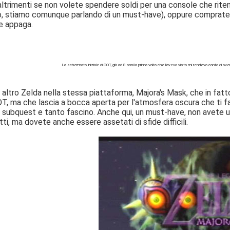
ltrimenti se non volete spendere soldi per una console che rite
 stiamo comunque parlando di un must-have), oppure compratevel
e appaga.
La schermata iniziale di OOT, già ad 8 anni la prima volta che l'avevo vista mi rendevo conto di aver
altro Zelda nella stessa piattaforma, Majora's Mask, che in fatto 
T, ma che lascia a bocca aperta per l'atmosfera oscura che ti fa 
ante subquest e tanto fascino. Anche qui, un must-have, non avet
i, ma dovete anche essere assetati di sfide difficili.