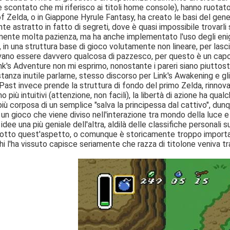
scontato che mi riferisco ai titoli home console), hanno ruotato i
 Zelda, o in Giappone Hyrule Fantasy, ha creato le basi del gene
e astratto in fatto di segreti, dove è quasi impossibile trovarli
mente molta pazienza, ma ha anche implementato l'uso degli eni
 in una struttura base di gioco volutamente non lineare, per lasci
vano essere davvero qualcosa di pazzesco, per questo è un capol
ink's Adventure non mi esprimo, nonostante i pareri siano piuttos
anza inutile parlarne, stesso discorso per Link's Awakening e gli
Past invece prende la struttura di fondo del primo Zelda, rinnova
o più intuitivi (attenzione, non facili), la libertà di azione ha qua
ù corposa di un semplice "salva la principessa dal cattivo", dunq
un gioco che viene diviso nell'interazione tra mondo della luce e
 idee una più geniale dell'altra, aldilà delle classifiche personali
 sotto quest'aspetto, o comunque è storicamente troppo importan
hi l'ha vissuto capisce seriamente che razza di titolone veniva t