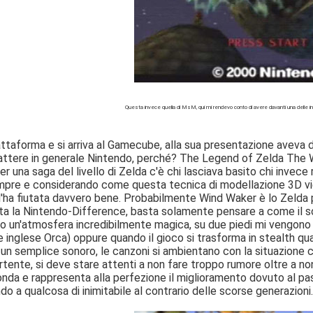
Questa invece quella di MsM, qui mi rendevo conto di avere davanti una delle int
taforma e si arriva al Gamecube, alla sua presentazione aveva d
ttere in generale Nintendo, perché? The Legend of Zelda The 
er una saga del livello di Zelda c'è chi lasciava basito chi invec
mpre e considerando come questa tecnica di modellazione 3D vi
l'ha fiutata davvero bene. Probabilmente Wind Waker è lo Zelda p
ta la Nintendo-Difference, basta solamente pensare a come il sonor
o un'atmosfera incredibilmente magica, su due piedi mi vengono in
e inglese Orca) oppure quando il gioco si trasforma in stealth quan
un semplice sonoro, le canzoni si ambientano con la situazione c
rtente, si deve stare attenti a non fare troppo rumore oltre a non
nda e rappresenta alla perfezione il miglioramento dovuto al pas
ndo a qualcosa di inimitabile al contrario delle scorse generazioni.