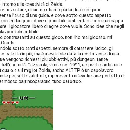
ntorno alla creatività di Zelda.
re adventure, di sicuro stiamo parlando di un gioco
 senza l'aiuto di una guida, e dove sotto questo aspetto
gmi nei dungeon, dove è possibile ambientarsi con una mappa
are il giocatore libero di agire dove vuole. Sono idee che negli
avoro indiscutibile.
to contrastanti su questo gioco, non l'ho mai giocato, mi
 Oracle.
ndola sotto tanti aspetti, sempre di carattere ludico, gli
lche paletto in più, ma è inevitabile data la costruzione di una
ue vengono richiesti più obbiettivi, più dungeon, tante
 dell'oscurità. Cazzarola, siamo nel 1991, e questi continuano
 su quale sia il miglior Zelda, anche ALTTP è un capolavoro
te per sottovalutarlo, rappresenta un'evoluzione perfetta di
rasmesso dall'inseparabile tubo catodico.