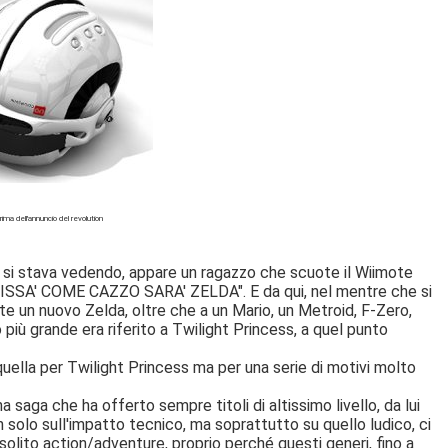
ma dell'annuncio del revolution
he si stava vedendo, appare un ragazzo che scuote il Wiimote
"CHISSA' COME CAZZO SARA' ZELDA". E da qui, nel mentre che si
te un nuovo Zelda, oltre che a un Mario, un Metroid, F-Zero,
 più grande era riferito a Twilight Princess, a quel punto
 quella per Twilight Princess ma per una serie di motivi molto
aga che ha offerto sempre titoli di altissimo livello, da lui
 solo sull'impatto tecnico, ma soprattutto su quello ludico, ci
solito action/adventure, proprio perché questi generi, fino a