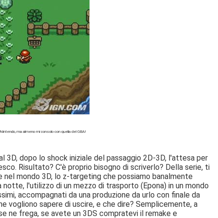
er Nintendo, ma almeno mi consolo con quella del GBA!
l 3D, dopo lo shock iniziale del passaggio 2D-3D, l'attesa per
co. Risultato? C'è proprio bisogno di scriverlo? Della serie, ti
nire nel mondo 3D, lo z-targeting che possiamo banalmente
la notte, l'utilizzo di un mezzo di trasporto (Epona) in un mondo
issimi, accompagnati da una produzione da urlo con finale da
n ne vogliono sapere di uscire, e che dire? Semplicemente, a
i se ne frega, se avete un 3DS compratevi il remake e