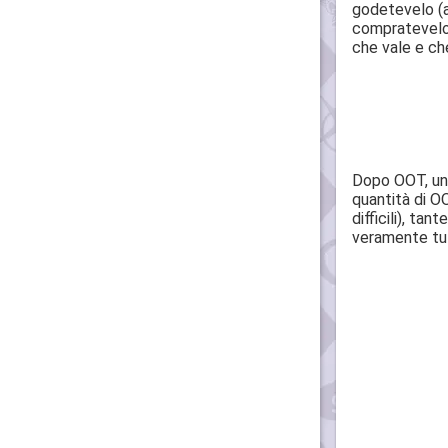
godetevelo (a
compratevelo,
che vale e ch
Dopo OOT, un 
quantità di OO
difficili), t
veramente tutt