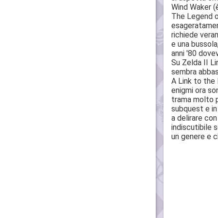
Wind Waker (è 
The Legend of
esageratament
richiede vera
e una bussola,
anni '80 dove
Su Zelda II L
sembra abbast
A Link to the 
enigmi ora son
trama molto pi
subquest e in 
a delirare con
indiscutibile
un genere e c