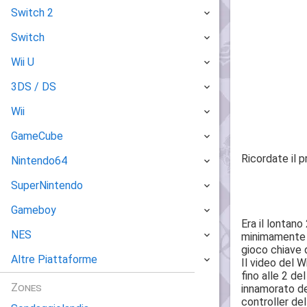
Switch 2
Switch
Wii U
3DS / DS
Wii
GameCube
Ricordate il 
Nintendo64
SuperNintendo
Gameboy
Era il lontan
NES
minimamente m
gioco chiave 
Altre Piattaforme
Il video del 
fino alle 2 de
Zones
innamorato de
controller de