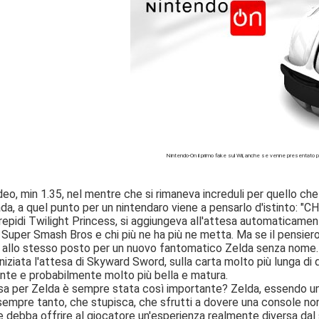
Nintendo-On il primo fake sul Wii, anche se venne presentato pri
deo, min 1.35, nel mentre che si rimaneva increduli per quello c
a, a quel punto per un nintendaro viene a pensarlo d'istinto: 
repidi Twilight Princess, si aggiungeva all'attesa automaticamen
 Super Smash Bros e chi più ne ha più ne metta. Ma se il pensiero
 allo stesso posto per un nuovo fantomatico Zelda senza nome.
niziata l'attesa di Skyward Sword, sulla carta molto più lunga di
te e probabilmente molto più bella e matura.
sa per Zelda è sempre stata così importante? Zelda, essendo una s
 sempre tanto, che stupisca, che sfrutti a dovere una console non
e debba offrire al giocatore un'esperienza realmente diversa dal 