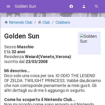
Golden Sun
Nintendo Club
Club
Clubbers
Golden Sun
Sesso
Maschio
Età
32 anni
Residenza
Weiard(Veneto,Verona)
Iscritto dal
23/03/2008
Mi descrivo...
Dico solo una cosa per ora. IO ODIO THE LEGEND
OF ZELDA: TWILIGHT PRINCESS. Vabbè dai,diciamo
che non corrisponde pienamente ai miei gusti. Gli
altri dettagli su di me li aggiungo in seguito.
Come ho scoperto il Nintendo Club...
Non mi ricordo come sono arrivato sul Nintendo