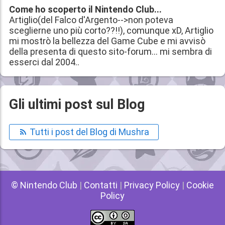
Come ho scoperto il Nintendo Club...
Artiglio(del Falco d'Argento-->non poteva
sceglierne uno più corto??!!), comunque xD, Artiglio
mi mostrò la bellezza del Game Cube e mi avvisò
della presenta di questo sito-forum... mi sembra di
esserci dal 2004..
Gli ultimi post sul Blog
Tutti i post del Blog di Mushra
© Nintendo Club
|
Contatti
|
Privacy Policy
|
Cookie
Policy