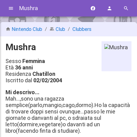
Mushra
Nintendo Club
Club
Clubbers
Mushra
Sesso
Femmina
Età
36 anni
Residenza
Chatillon
Iscritto dal
02/02/2004
Mi descrivo...
Mah...,sono una ragazza
semplice(parlo,mangio,cago,dormo).Ho la capacità
di trovare doppi sensi ovunque...passo le mie
giornate o danvanti al pc, o sdraiata sul
letto(dormire,vegetare)o davanti ad un
libro(facendo finta di studiare).