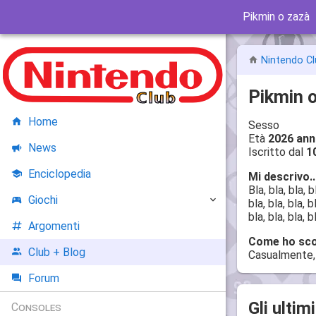
Pikmin o zazà
Nintendo Cl
Pikmin 
Home
Sesso
Età
2026 ann
News
Iscritto dal
1
Enciclopedia
Mi descrivo..
Bla, bla, bla, bl
Giochi
bla, bla, bla, bl
bla, bla, bla,
Argomenti
Come ho scop
Club + Blog
Casualmente, 
Forum
Gli ultim
Consoles