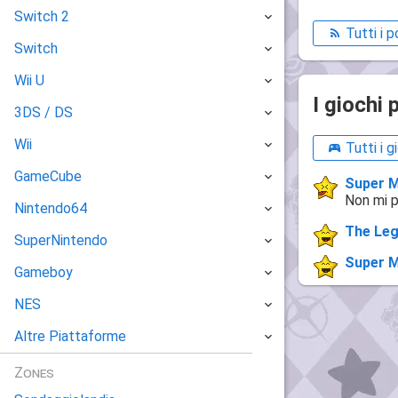
Switch 2
Tutti i p
Switch
Wii U
I giochi 
3DS / DS
Wii
Tutti i g
GameCube
Super M
Non mi pi
Nintendo64
The Leg
SuperNintendo
Super M
Gameboy
NES
Altre Piattaforme
Zones