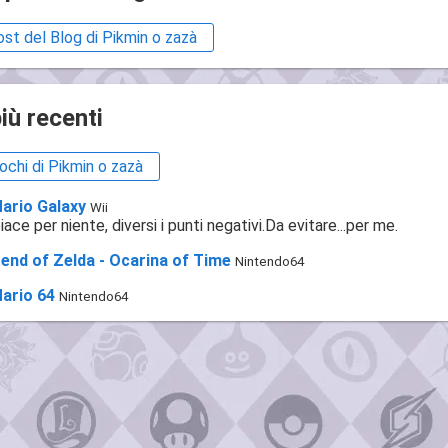
ost del Blog di Pikmin o zazà
più recenti
iochi di Pikmin o zazà
ario Galaxy
Wii
ace per niente, diversi i punti negativi.Da evitare...per me.
end of Zelda - Ocarina of Time
Nintendo64
ario 64
Nintendo64