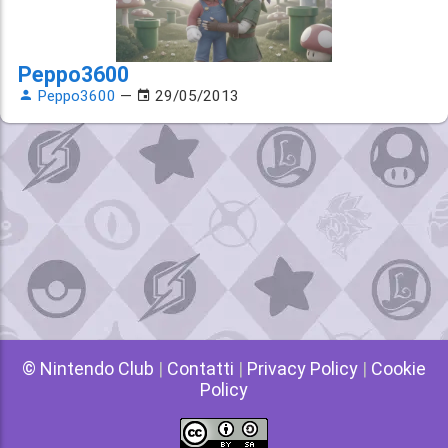
Peppo3600
Peppo3600
—
29/05/2013
© Nintendo Club
|
Contatti
|
Privacy Policy
|
Cookie
Policy