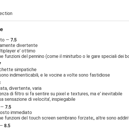
ection
ne
nto —
7.5
amente divertente
ltiplayer e' ottimo
e funzioni del pennino (come il miniturbo o le gare speciali dei bo
7
hette simpatiche
ono indimenticabili, e le vocine a volte sono fastidiose
8
ata, divertente, varia
nza di filtro si fa sentire su pixel e textures, ma e' inevitabile
a sensazione di velocita', inspiegabile
à —
7.5
osto immediato
e funzioni del touch screen sembrano forzate;, altre sono addirit
 —
8.5