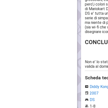
pero',i colori
di Mariokart D
DS e' tutta un
serie di simp
ma niente di p
(sia wi-fi ch
disegnare ico
CONCLUD
Non e' lo sta
valida al dom
Scheda te
Diddy Kon
2007
DS
1-8