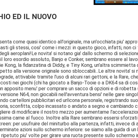
HIO ED IL NUOVO
esenta come quasi identico all'originale, ma un'occhiata piu' appro
sti gli stessi, cosi' come i mezzi: in questo gioco, infatti, non c
egli aeroplani!Le novita' si notano gia' dallo schermo di selezio
il loro esordio assoluto, Banjo e Conker, sembrano essere al lav
xie Kong, la fidanzatina di Diddy, e Tiny Kong, un'altra scimmietta
spetto alla versione originale sono sbloccabili...Le altre novita' s
grade, attivabile tramite l'uso di alcuni rari gettoni, e la Rare, 
costi nei giochi (chi ha giocato a Banjo-Tooie o a DK64 sa di cos
 un apposito menu' per comprare un sacco di opzioni e di robett
 versione N64, non giocabili nell'avventura bensi' nelle gare singole 
do cartelloni pubblicitari ed un'icona personale, registrando suo
oria, sconfitta, colpo incassato o andato a segno e cambiando col
iere di modificare il nostro mezzo per aumentarne l'accelerazione
ssima carne al fuoco. Inoltre alla Rare sembrano essersi sforzati
creen: per usufruire del miniturbo alla partenza, infatti, invece
rminate azioni sullo schermo inferiore: se siamo alla guida di u
 ripetuto piu' volte per girare una ruota presente sullo schermo in