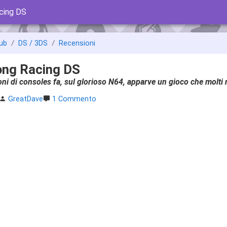
cing DS
ub
DS / 3DS
Recensioni
ong Racing DS
ni di consoles fa, sul glorioso N64, apparve un gioco che molti
GreatDave
1 Commento