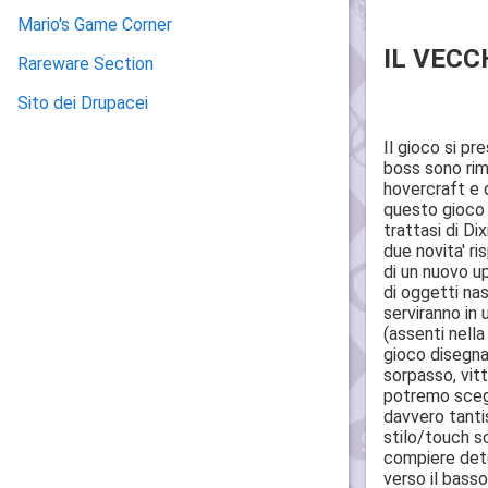
Mario's Game Corner
IL VECC
Rareware Section
Sito dei Drupacei
Il gioco si pr
boss sono rima
hovercraft e d
questo gioco 
trattasi di Di
due novita' ri
di un nuovo up
di oggetti nas
serviranno in
(assenti nella
gioco disegnan
sorpasso, vitt
potremo scegl
davvero tanti
stilo/touch s
compiere dete
verso il basso