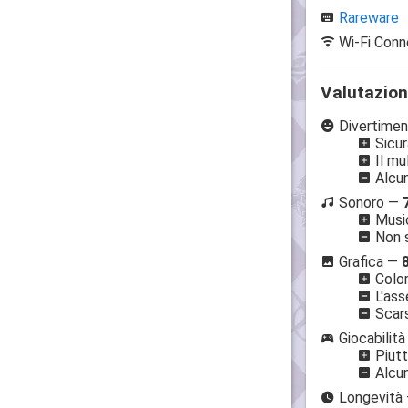
Rareware
Wi-Fi Conn
Valutazio
Divertime
Sicur
Il mu
Alcun
Sonoro —
Music
Non s
Grafica —
Color
L'asse
Scars
Giocabilit
Piutt
Alcun
Longevità