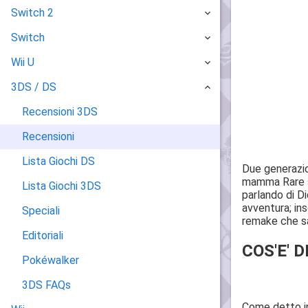
Switch 2
Switch
Wii U
3DS / DS
Recensioni 3DS
Recensioni
Lista Giochi DS
Due generazio
mamma Rare sf
Lista Giochi 3DS
parlando di D
avventura; in
Speciali
remake che sa
Editoriali
COS'E' 
Pokéwalker
3DS FAQs
Come detto in 