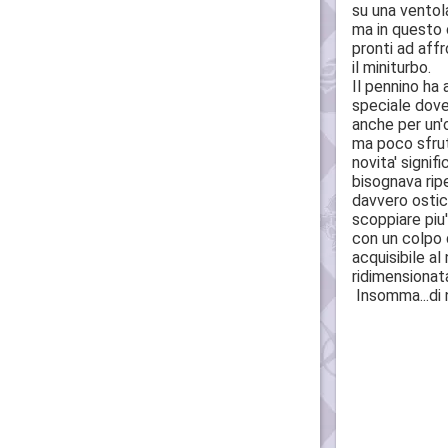
su una ventol
ma in questo c
pronti ad affr
il miniturbo.
Il pennino ha 
speciale dove 
anche per un'o
ma poco sfrut
novita' signif
bisognava rip
davvero ostica
scoppiare piu'
con un colpo d
acquisibile al
ridimensionat
Insomma...di 