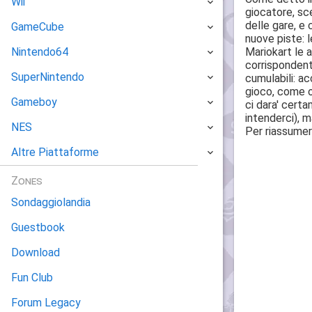
Wii
giocatore, sce
delle gare, e
GameCube
nuove piste: l
Mariokart le 
Nintendo64
corrispondente
SuperNintendo
cumulabili: ac
gioco, come og
Gameboy
ci dara' certa
intenderci), m
NES
Per riassumer
Altre Piattaforme
Zones
Sondaggiolandia
Guestbook
Download
Fun Club
Forum Legacy