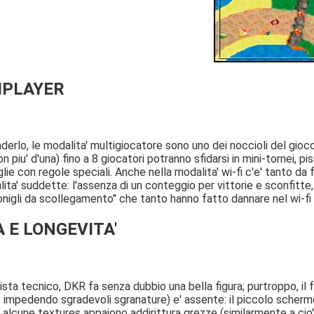
IPLAYER
derlo, le modalita' multigiocatore sono uno dei noccioli del gioco
n piu' d'una) fino a 8 giocatori potranno sfidarsi in mini-tornei, 
lie con regole speciali. Anche nella modalita' wi-fi c'e' tanto da fa
ita' suddette: l'assenza di un conteggio per vittorie e sconfitte, i
onigli da scollegamento" che tanto hanno fatto dannare nel wi-fi 
 E LONGEVITA'
ista tecnico, DKR fa senza dubbio una bella figura; purtroppo, il
tro impedendo sgradevoli sgranature) e' assente: il piccolo scher
d alcune textures appaiono addirittura grezze (similarmente a ci