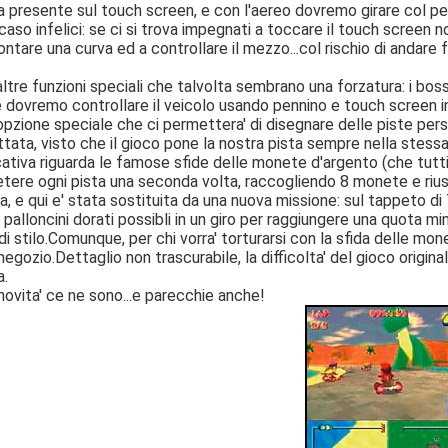
a presente sul touch screen, e con l'aereo dovremo girare col pe
aso infelici: se ci si trova impegnati a toccare il touch screen 
ontare una curva ed a controllare il mezzo...col rischio di andare f
altre funzioni speciali che talvolta sembrano una forzatura: i boss
dovremo controllare il veicolo usando pennino e touch screen in m
pzione speciale che ci permettera' di disegnare delle piste person
tata, visto che il gioco pone la nostra pista sempre nella stessa
icativa riguarda le famose sfide delle monete d'argento (che tutt
etere ogni pista una seconda volta, raccogliendo 8 monete e rius
, e qui e' stata sostituita da una nuova missione: sul tappeto di
 palloncini dorati possibli in un giro per raggiungere una quota m
i stilo.Comunque, per chi vorra' torturarsi con la sfida delle mon
 negozio.Dettaglio non trascurabile, la difficolta' del gioco orig
a.
novita' ce ne sono...e parecchie anche!