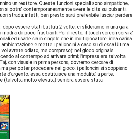
nnino un reattore. Queste funzioni speciali sono simpatiche,
non si potra' contemporaneamente avere le dita sui pulsanti,
uori strada; infatti, ben presto sara' preferibile lasciar perdere
, dopo essere stati battuti 2 volte, ci sfideranno in una gara
odi a dir poco frustranti.Per il resto, il touch screen servira'
ali ed usarle sia in singolo che in multigiocatore: idea carina
 ambientazione e mette i palloncini a caso su di essa.Ultima
i voi avrete odiato, me compreso): nel gioco originale
cendo al contempo ad arrivare primi; l'impresa era talvolta
 Taj, con visuale in prima persona, dovremo cercare di
inima per poter procedere nel gioco: i palloncini si scoppiano
ete d'argento, essa costituisce una modalita' a parte,
inale (talvolta molto elevata) sembra essere stata