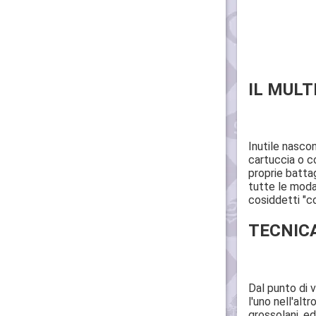
IL MULT
Inutile nascon
cartuccia o co
proprie battag
tutte le modal
cosiddetti "c
TECNICA
Dal punto di v
l'uno nell'al
grossolani, e