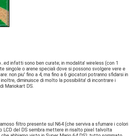
...ed infatti sono ben curate; in modalita' wireless (con 1
piste singole o arene speciali dove si possono svolgere vere e
re: non piu' fino a 4, ma fino a 6 giocatori potranno sfidarsi in
noltre, diminuisce di molto la possibilita' di incontrare i
di Mariokart DS.
 famoso filtro presente sul N64 (che serviva a sfumare i colori
mo LCD del DS sembra mettere in risalto pixel talvolta
o' che abbiamo visto in Super Mario 64 DS); tutto sommato,