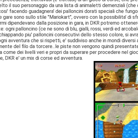
lto il suo personaggio da una lista di animaletti demenziali (che
 cosi' facendo guadagnera' dei palloncini dorati speciali che fu
e gare sono sullo stile "Mariokart", ovvero con la possibilita' di s
armi dipendevano dalla posizione in gara, in DKR potremo ottene
: ogni palloncino (ce ne sono di blu, gialli, rossi, verdi ed arcobale
chiappando piu' palloncini consecutivi dello stesso colore, si avra'
ni avventura che si rispetti, e' suddiviso anche in mondi diversi a
mente del filo da torcere...le piste non vengono quindi presentate
a come dei livelli veri e propri da superare per procedere nel gio
e, DKR e' un mix di corse ed avventura.