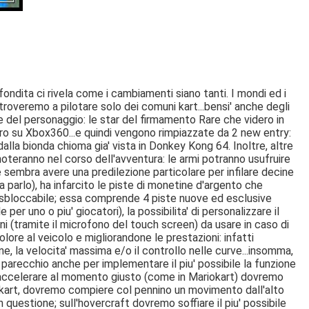
fondita ci rivela come i cambiamenti siano tanti. I mondi ed i
i troveremo a pilotare solo dei comuni kart...bensi' anche degli
ne del personaggio: le star del firmamento Rare che videro in
oro su Xbox360...e quindi vengono rimpiazzate da 2 new entry:
 dalla bionda chioma gia' vista in Donkey Kong 64. Inoltre, altre
i noteranno nel corso dell'avventura: le armi potranno usufruire
che sembra avere una predilezione particolare per infilare decine
a parlo), ha infarcito le piste di monetine d'argento che
a sbloccabile; essa comprende 4 piste nuove ed esclusive
per uno o piu' giocatori), la possibilita' di personalizzare il
ni (tramite il microfono del touch screen) da usare in caso di
ore al veicolo e migliorandone le prestazioni: infatti
, la velocita' massima e/o il controllo nelle curve...insomma,
 parecchio anche per implementare il piu' possibile la funzione
 di accelerare al momento giusto (come in Mariokart) dovremo
n kart, dovremo compiere col pennino un movimento dall'alto
 questione; sull'hovercraft dovremo soffiare il piu' possibile