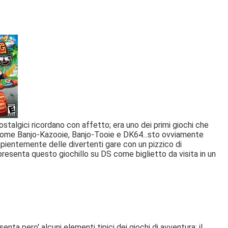
stalgici ricordano con affetto; era uno dei primi giochi che
 come Banjo-Kazooie, Banjo-Tooie e DK64...sto ovviamente
pientemente delle divertenti gare con un pizzico di
presenta questo giochillo su DS come biglietto da visita in un
nta pero' alcuni elementi tipici dei giochi di avventura: il