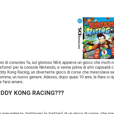
ni di consoles fa, sul glorioso N64, apparve un gioco che molti no
orno' per la console Nintendo, e venne prima di altri capisaldi
iddy Kong Racing, un divertente gioco di corse che mescolava sa
somma, un nuovo genere. Adesso, dopo quasi 10 anni, la Rare ci ri
 farsi amare...
DIDDY KONG RACING???
precedenza, trattavasi (e trattasi) di un gioco di corse, che prese