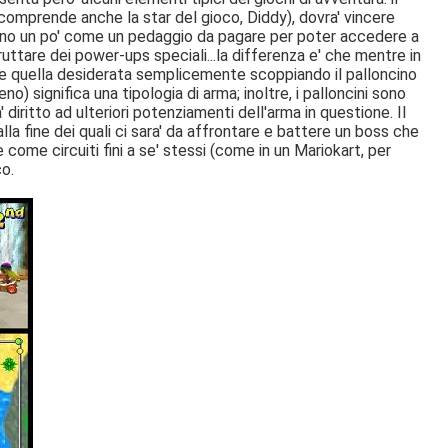
 comprende anche la star del gioco, Diddy), dovra' vincere
ngono un po' come un pedaggio da pagare per poter accedere a
fruttare dei power-ups speciali...la differenza e' che mentre in
re quella desiderata semplicemente scoppiando il palloncino
no) significa una tipologia di arma; inoltre, i palloncini sono
 diritto ad ulteriori potenziamenti dell'arma in questione. Il
lla fine dei quali ci sara' da affrontare e battere un boss che
 come circuiti fini a se' stessi (come in un Mariokart, per
co.