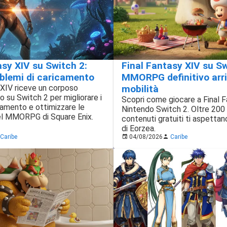
asy XIV su Switch 2:
Final Fantasy XIV su Swi
roblemi di caricamento
MMORPG definitivo arri
 XIV riceve un corposo
mobilità
 su Switch 2 per migliorare i
Scopri come giocare a Final 
camento e ottimizzare le
Nintendo Switch 2. Oltre 200 
el MMORPG di Square Enix.
contenuti gratuiti ti aspetta
di Eorzea.
Caribe
04/08/2026
Caribe