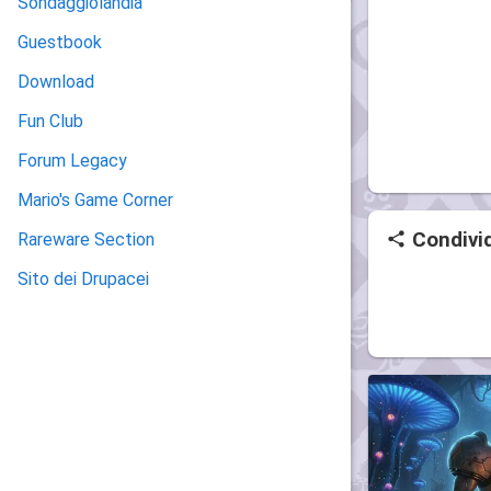
Sondaggiolandia
Guestbook
Download
Fun Club
Forum Legacy
Mario's Game Corner
Condivid
Rareware Section
Sito dei Drupacei