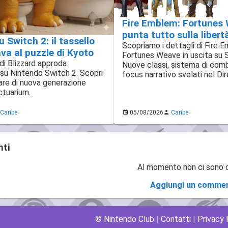
Fire Emblem: Fortunes
punta tutto sulla libert
u Switch 2: il tassello
Scopriamo i dettagli di Fire 
a al puzzle di Kyoto
Fortunes Weave in uscita su 
 di Blizzard approda
Nuove classi, sistema di com
 su Nintendo Switch 2. Scopri
focus narrativo svelati nel Dir
re di nuova generazione
ctuarium.
Caribe
05/08/2026
Caribe
ti
Al momento non ci sono
Aggiungi un comme
© Nintendo Club
|
Contatti
|
Privacy 