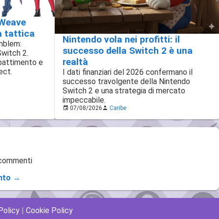
 Weave
à tattica
Nintendo vola nei profitti: il
Emblem:
successo della Switch 2 è una
Switch 2.
realtà
battimento e
ect.
I dati finanziari del 2026 confermano il
successo travolgente della Nintendo
Switch 2 e una strategia di mercato
impeccabile.
07/08/2026
Caribe
 commenti
nto →
Policy
|
Cookie Policy