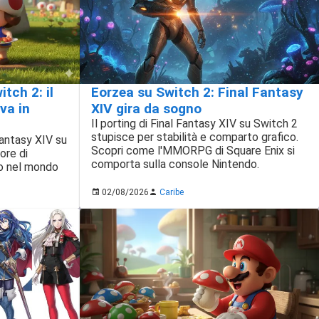
Eorzea su Switch 2: Final Fantasy
tch 2: il
XIV gira da sogno
va in
Il porting di Final Fantasy XIV su Switch 2
stupisce per stabilità e comparto grafico.
Fantasy XIV su
Scopri come l'MMORPG di Square Enix si
ore di
comporta sulla console Nintendo.
no nel mondo
02/08/2026
Caribe