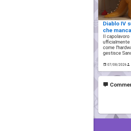
Diablo IV s
che mancav
Il capolavoro
ufficialmente
come l'hardwa
gestisce San
07/08/2026
Commen