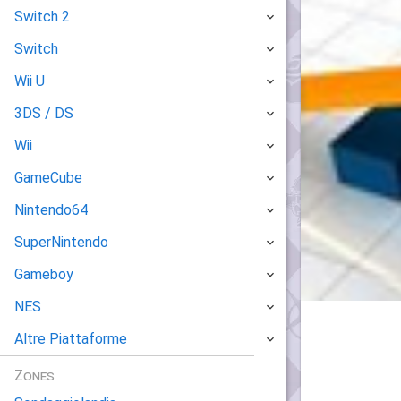
Switch 2
Switch
Wii U
3DS / DS
Wii
GameCube
Nintendo64
SuperNintendo
Gameboy
NES
Altre Piattaforme
Zones