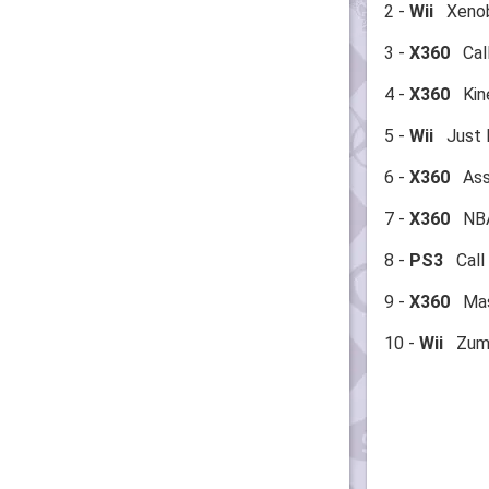
2 -
Wii
Xenobl
3 -
X360
Call
4 -
X360
Kine
5 -
Wii
Just D
6 -
X360
Assa
7 -
X360
NBA 
8 -
PS3
Call 
9 -
X360
Mass
10 -
Wii
Zumba