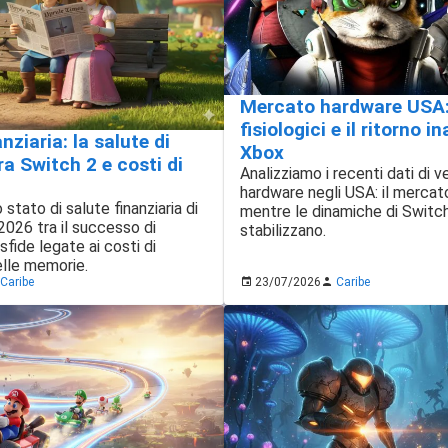
Mercato hardware USA: 
fisiologici e il ritorno i
anziaria: la salute di
Xbox
a Switch 2 e costi di
Analizziamo i recenti dati di v
hardware negli USA: il mercato
 stato di salute finanziaria di
mentre le dinamiche di Switch
2026 tra il successo di
stabilizzano.
sfide legate ai costi di
lle memorie.
Caribe
23/07/2026
Caribe