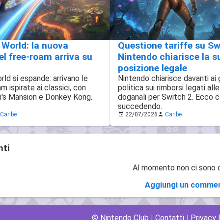
Questione tariffe su Sw
 World: la nuova
Nintendo chiarisce la s
el free-roam arriva su
posizione legale
Nintendo chiarisce davanti ai g
rld si espande: arrivano le
politica sui rimborsi legati alle
m ispirate ai classici, con
doganali per Switch 2. Ecco 
i's Mansion e Donkey Kong.
succedendo.
Caribe
22/07/2026
Caribe
ti
Al momento non ci sono
Aggiungi un comme
© Nintendo Club
|
Contatti
|
Privacy 