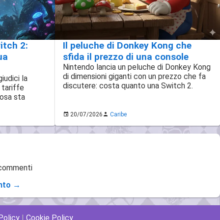
itch 2:
Il peluche di Donkey Kong che
ua
sfida il prezzo di una console
Nintendo lancia un peluche di Donkey Kong
di dimensioni giganti con un prezzo che fa
iudici la
discutere: costa quanto una Switch 2.
 tariffe
cosa sta
20/07/2026
Caribe
 commenti
nto →
Policy
|
Cookie Policy