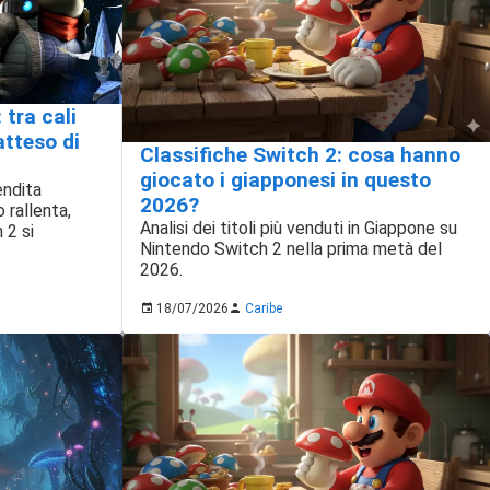
tra cali
natteso di
Classifiche Switch 2: cosa hanno
giocato i giapponesi in questo
endita
2026?
 rallenta,
Analisi dei titoli più venduti in Giappone su
 2 si
Nintendo Switch 2 nella prima metà del
2026.
18/07/2026
Caribe