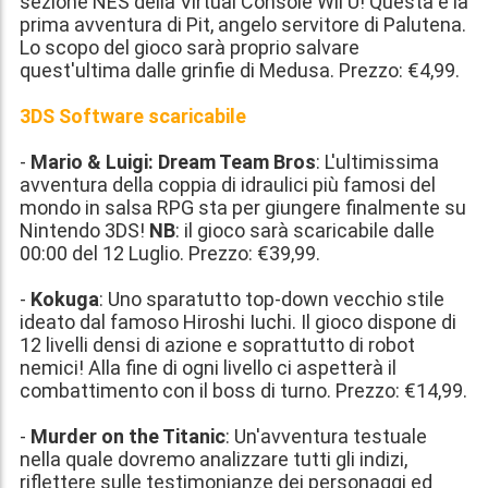
sezione NES della Virtual Console Wii U! Questa è la
prima avventura di Pit, angelo servitore di Palutena.
Lo scopo del gioco sarà proprio salvare
quest'ultima dalle grinfie di Medusa. Prezzo:
€4,99
.
3DS Software scaricabile
-
Mario & Luigi: Dream Team Bros
: L'ultimissima
avventura della coppia di idraulici più famosi del
mondo in salsa RPG sta per giungere finalmente su
Nintendo 3DS!
NB
: il gioco sarà scaricabile dalle
00:00 del 12 Luglio. Prezzo:
€39,99
.
-
Kokuga
: Uno sparatutto top-down vecchio stile
ideato dal famoso Hiroshi Iuchi. Il gioco dispone di
12 livelli densi di azione e soprattutto di robot
nemici! Alla fine di ogni livello ci aspetterà il
combattimento con il boss di turno. Prezzo:
€14,99
.
-
Murder on the Titanic
: Un'avventura testuale
nella quale dovremo analizzare tutti gli indizi,
riflettere sulle testimonianze dei personaggi ed