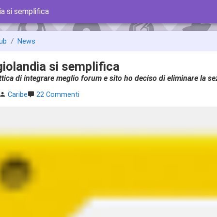
a si semplifica
ub
News
olandia si semplifica
ttica di integrare meglio forum e sito ho deciso di eliminare la s
Caribe
22 Commenti