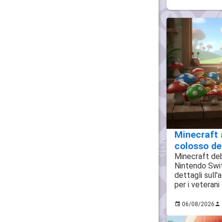
Minecraft 
colosso dei
Minecraft deb
Nintendo Switc
dettagli sull'
per i veterani
06/08/2026