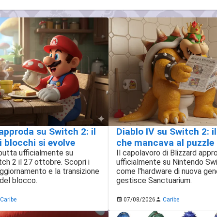
approda su Switch 2: il
Diablo IV su Switch 2: il
 blocchi si evolve
che mancava al puzzle 
utta ufficialmente su
Il capolavoro di Blizzard appr
h 2 il 27 ottobre. Scopri i
ufficialmente su Nintendo Swi
aggiornamento e la transizione
come l'hardware di nuova gen
 del blocco.
gestisce Sanctuarium.
Caribe
07/08/2026
Caribe