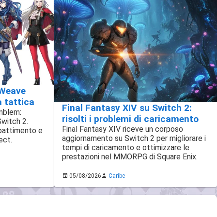
 Weave
à tattica
Final Fantasy XIV su Switch 2:
Emblem:
risolti i problemi di caricamento
Switch 2.
Final Fantasy XIV riceve un corposo
battimento e
aggiornamento su Switch 2 per migliorare i
ect.
tempi di caricamento e ottimizzare le
prestazioni nel MMORPG di Square Enix.
05/08/2026
Caribe