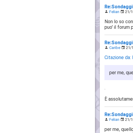
Re:Sondaggio
Felian
21/10
Non lo so con
puo' il forum
Re:Sondaggio
Caribe
21/1
Citazione da: 
per me, que
.
È assolutame
Re:Sondaggio
Felian
21/10
per me, quell