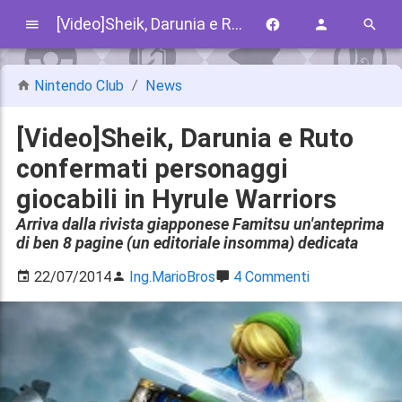
[Video]Sheik, Darunia e Ruto confermati personaggi giocabili in Hyrule Warriors
Nintendo Club
News
[Video]Sheik, Darunia e Ruto
confermati personaggi
giocabili in Hyrule Warriors
Arriva dalla rivista giapponese Famitsu un'anteprima
di ben 8 pagine (un editoriale insomma) dedicata
22/07/2014
Ing.MarioBros
4 Commenti