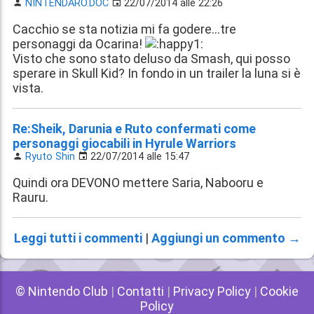
NINTENDARO.DOC
22/07/2014 alle 22:26
Cacchio se sta notizia mi fa godere...tre
personaggi da Ocarina!
Visto che sono stato deluso da Smash, qui posso
sperare in Skull Kid? In fondo in un trailer la luna si è
vista.
Re:Sheik, Darunia e Ruto confermati come
personaggi giocabili in Hyrule Warriors
Ryuto Shin
22/07/2014 alle 15:47
Quindi ora DEVONO mettere Saria, Nabooru e
Rauru.
Leggi tutti i commenti
|
Aggiungi un commento →
© Nintendo Club
|
Contatti
|
Privacy Policy
|
Cookie
Policy