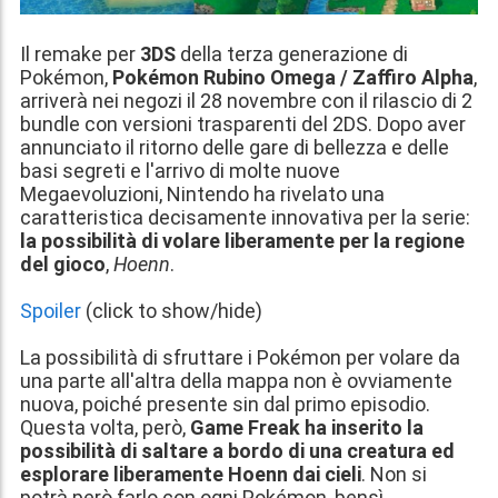
Il remake per
3DS
della terza generazione di
Pokémon,
Pokémon Rubino Omega / Zaffiro Alpha
,
arriverà nei negozi il 28 novembre con il rilascio di 2
bundle con versioni trasparenti del 2DS. Dopo aver
annunciato il ritorno delle gare di bellezza e delle
basi segreti e l'arrivo di molte nuove
Megaevoluzioni,
Nintendo ha rivelato una
caratteristica decisamente innovativa per la serie
:
la possibilità di volare liberamente per la regione
del gioco
,
Hoenn
.
Spoiler
(click to show/hide)
La possibilità di sfruttare i Pokémon per volare da
una parte all'altra della mappa non è ovviamente
nuova, poiché presente sin dal primo episodio.
Questa volta, però,
Game Freak ha inserito la
possibilità di saltare a bordo di una creatura ed
esplorare liberamente Hoenn dai cieli
. Non si
potrà però farlo con ogni Pokémon, bensì