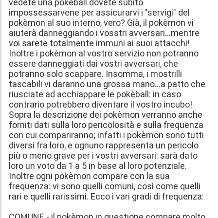
vedete una pokèball dovete subito
impossessarvene per assicurarvi i "servigi" del
pokèmon al suo interno, vero? Già, il pokèmon vi
aiuterà danneggiando i vosstri avversari...mentre
voi sarete totalmente immuni ai suoi attacchi!
Inoltre i pokèmon al vostro servizio non potranno
essere danneggiati dai vostri avversari, che
potranno solo scappare. Insomma, i mostrilli
tascabili vi daranno una grossa mano...a patto che
riusciate ad acchiappare le pokèball: in caso
contrario potrebbero diventare il vostro incubo!
Sopra la descrizione dei pokèmon verranno anche
forniti dati sulla loro pericolosità e sulla frequenza
con cui compariranno; infatti i pokèmon sono tutti
diversi fra loro, e ognuno rappresenta un pericolo
più o meno grave per i vostri avversari: sarà dato
loro un voto da 1 a 5 in base al loro potenziale.
Inoltre ogni pokèmon compare con la sua
frequenza: vi sono quelli comuni, così come quelli
rari e quelli rarissimi. Ecco i vari gradi di frequenza:
COMUNE - il pokèmon in questione compare molto