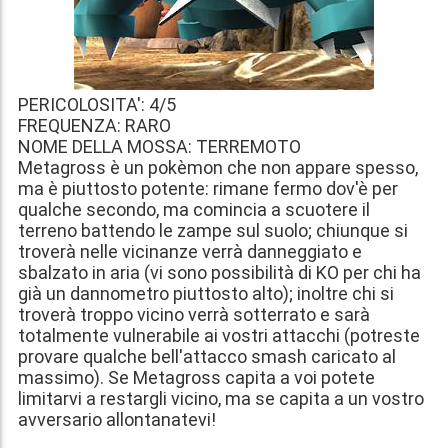
PERICOLOSITA': 4/5
FREQUENZA: RARO
NOME DELLA MOSSA: TERREMOTO
Metagross è un pokèmon che non appare spesso,
ma è piuttosto potente: rimane fermo dov'è per
qualche secondo, ma comincia a scuotere il
terreno battendo le zampe sul suolo; chiunque si
troverà nelle vicinanze verrà danneggiato e
sbalzato in aria (vi sono possibilità di KO per chi ha
già un dannometro piuttosto alto); inoltre chi si
troverà troppo vicino verrà sotterrato e sarà
totalmente vulnerabile ai vostri attacchi (potreste
provare qualche bell'attacco smash caricato al
massimo). Se Metagross capita a voi potete
limitarvi a restargli vicino, ma se capita a un vostro
avversario allontanatevi!