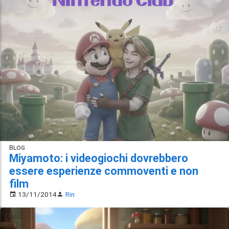
Blog
Miyamoto: i videogiochi dovrebbero
essere esperienze commoventi e non
film
13/11/2014
Rin