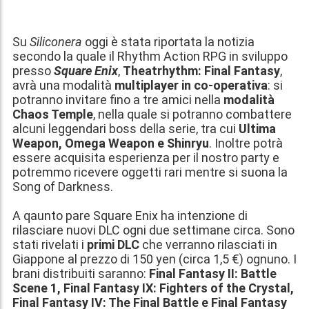
Su
Siliconera
oggi è stata riportata la notizia
secondo la quale il Rhythm Action RPG in sviluppo
presso
Square Enix
,
Theatrhythm: Final Fantasy
,
avrà una modalità
multiplayer in co-operativa
: si
potranno invitare fino a tre amici nella
modalità
Chaos Temple
, nella quale si potranno combattere
alcuni leggendari boss della serie, tra cui
Ultima
Weapon, Omega Weapon e Shinryu
. Inoltre potrà
essere acquisita esperienza per il nostro party e
potremmo ricevere oggetti rari mentre si suona la
Song of Darkness.
A qaunto pare Square Enix ha intenzione di
rilasciare nuovi DLC ogni due settimane circa. Sono
stati rivelati i
primi DLC
che verranno rilasciati in
Giappone al prezzo di 150 yen (circa 1,5 €) ognuno. I
brani distribuiti saranno:
Final Fantasy II: Battle
Scene 1, Final Fantasy IX: Fighters of the Crystal,
Final Fantasy IV: The Final Battle e Final Fantasy